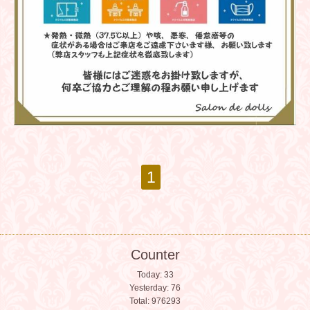
1
Counter
Today:
33
Yesterday:
76
Total:
976293