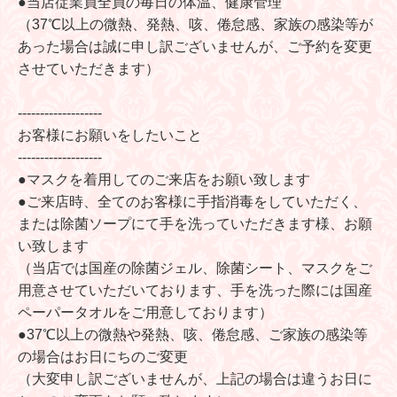
●当店従業員全員の毎日の体温、健康管理
（37℃以上の微熱、発熱、咳、倦怠感、家族の感染等が
あった場合は誠に申し訳ございませんが、ご予約を変更
させていただきます）
-------------------
お客様にお願いをしたいこと
-------------------
●マスクを着用してのご来店をお願い致します
●ご来店時、全てのお客様に手指消毒をしていただく、
または除菌ソープにて手を洗っていただきます様、お願
い致します
（当店では国産の除菌ジェル、除菌シート、マスクをご
用意させていただいております、手を洗った際には国産
ペーパータオルをご用意しております）
●37℃以上の微熱や発熱、咳、倦怠感、ご家族の感染等
の場合はお日にちのご変更
（大変申し訳ございませんが、上記の場合は違うお日に